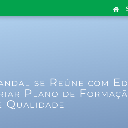
andal se Reúne com Ed
riar Plano de Formaçã
e Qualidade