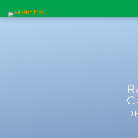
R
C
d